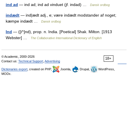
ind ad
— ind ad; ind ad vinduet (jf. indad) …
Dansk ordbog
indædt
— ind|ædt adj., e; være indædt modstander af noget;
kæmpe indædt …
Dansk ordbog
Ind
— ([i^]nd), prop. n. India. [Poetical] Shak. Milton. [1913
Webster] …
The Collaborative International Dictionary of English
© Academic, 2000-2026
18+
Contact us:
Technical Support
,
Advertising
Dictionaries export
, created on PHP,
Joomla,
Drupal,
WordPress,
MODx.