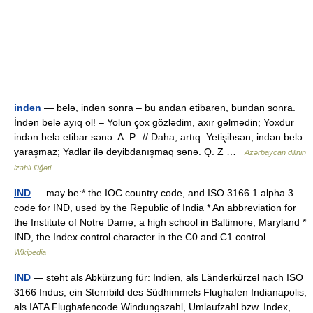
indən
— belə, indən sonra – bu andan etibarən, bundan sonra.
İndən belə ayıq ol! – Yolun çox gözlədim, axır gəlmədin; Yoxdur
indən belə etibar sənə. A. P.. // Daha, artıq. Yetişibsən, indən belə
yaraşmaz; Yadlar ilə deyibdanışmaq sənə. Q. Z …
Azərbaycan dilinin
izahlı lüğəti
IND
— may be:* the IOC country code, and ISO 3166 1 alpha 3
code for IND, used by the Republic of India * An abbreviation for
the Institute of Notre Dame, a high school in Baltimore, Maryland *
IND, the Index control character in the C0 and C1 control… …
Wikipedia
IND
— steht als Abkürzung für: Indien, als Länderkürzel nach ISO
3166 Indus, ein Sternbild des Südhimmels Flughafen Indianapolis,
als IATA Flughafencode Windungszahl, Umlaufzahl bzw. Index,