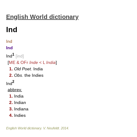
English World dictionary
Ind
Ind
Ind
1
Ind
[ind]
[
ME & OFr
Inde
< L
India
]
1.
Old Poet.
India
2.
Obs.
the Indies
2
Ind
abbrev.
1.
India
2.
Indian
3.
Indiana
4.
Indies
English World dictionary
.
V. Neufeldt
.
2014
.