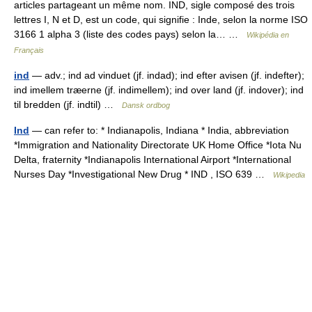
articles partageant un même nom. IND, sigle composé des trois
lettres I, N et D, est un code, qui signifie : Inde, selon la norme ISO
3166 1 alpha 3 (liste des codes pays) selon la… …
Wikipédia en
Français
ind
— adv.; ind ad vinduet (jf. indad); ind efter avisen (jf. indefter);
ind imellem træerne (jf. indimellem); ind over land (jf. indover); ind
til bredden (jf. indtil) …
Dansk ordbog
Ind
— can refer to: * Indianapolis, Indiana * India, abbreviation
*Immigration and Nationality Directorate UK Home Office *Iota Nu
Delta, fraternity *Indianapolis International Airport *International
Nurses Day *Investigational New Drug * IND , ISO 639 …
Wikipedia